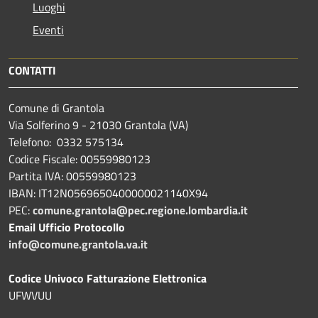
Luoghi
Eventi
CONTATTI
Comune di Grantola
Via Solferino 9 - 21030 Grantola (VA)
Telefono: 0332 575134
Codice Fiscale: 00559980123
Partita IVA: 00559980123
IBAN: IT12N0569650400000021140X94
PEC:
comune.grantola@pec.regione.lombardia.it
Email Ufficio Protocollo
info@comune.grantola.va.it
Codice Univoco Fatturazione Elettronica
UFWVUU