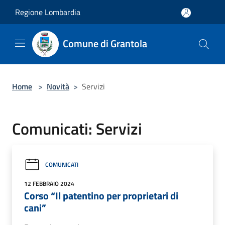
Salta al contenuto principale
Regione Lombardia
Comune di Grantola
Home
>
Novità
>
Servizi
Comunicati: Servizi
COMUNICATI
12 FEBBRAIO 2024
Corso “Il patentino per proprietari di
cani”