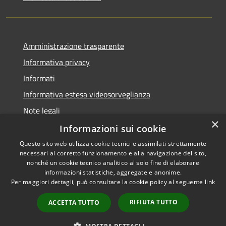
Amministrazione trasparente
Informativa privacy
Informati
Informativa estesa videosorveglianza
Note legali
×
Dichiarazione di accessibilità
Informazioni sui cookie
Questo sito web utilizza cookie tecnici e assimilati strettamente
necessari al corretto funzionamento e alla navigazione del sito,
nonché un cookie tecnico analitico al solo fine di elaborare
informazioni statistiche, aggregate e anonime.
RSS
Copyright © 2026 • Comune di
Per maggiori dettagli, può consultare la cookie policy al seguente
link
Accessibilità
Grantola • Powered by
Privacy
Municipium
Accesso
•
RIFIUTA TUTTO
ACCETTA TUTTO
Cookie
redazione