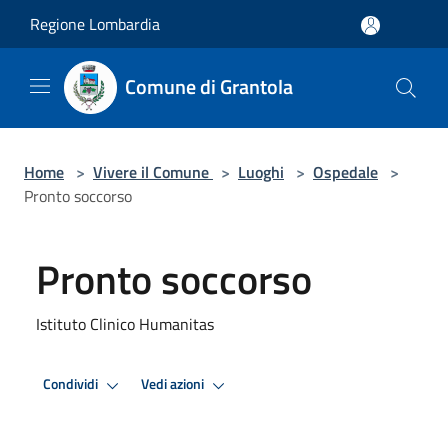
Salta al contenuto principale
Regione Lombardia
Comune di Grantola
Home
>
Vivere il Comune
>
Luoghi
>
Ospedale
>
Pronto soccorso
Pronto soccorso
Istituto Clinico Humanitas
Condividi
Vedi azioni