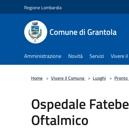
Salta al contenuto principale
Regione Lombardia
Comune di Grantola
Amministrazione
Novità
Servizi
Vivere 
Home
>
Vivere il Comune
>
Luoghi
>
Pronto
Ospedale Fateben
Oftalmico