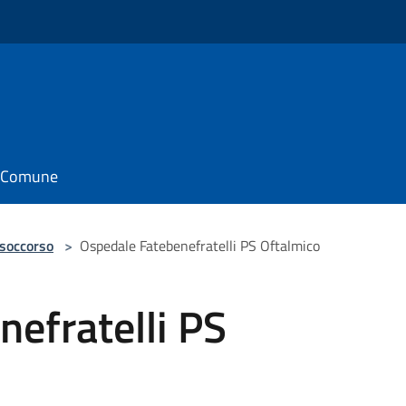
il Comune
 soccorso
>
Ospedale Fatebenefratelli PS Oftalmico
efratelli PS