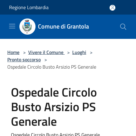
Salta al contenuto principale
Regione Lombardia
Comune di Grantola
Home
>
Vivere il Comune
>
Luoghi
>
Pronto soccorso
>
Ospedale Circolo Busto Arsizio PS Generale
Ospedale Circolo
Busto Arsizio PS
Generale
Ospedale Circolo Busto Arsizio PS Generale