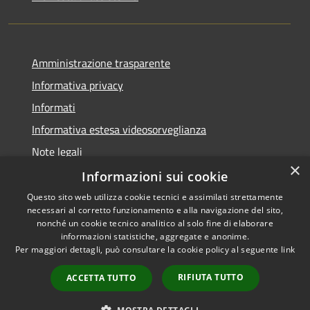
Amministrazione trasparente
Informativa privacy
Informati
Informativa estesa videosorveglianza
Note legali
×
Dichiarazione di accessibilità
Informazioni sui cookie
Questo sito web utilizza cookie tecnici e assimilati strettamente
necessari al corretto funzionamento e alla navigazione del sito,
nonché un cookie tecnico analitico al solo fine di elaborare
informazioni statistiche, aggregate e anonime.
RSS
Copyright © 2026 • Comune di
Per maggiori dettagli, può consultare la cookie policy al seguente
link
Accessibilità
Grantola • Powered by
Privacy
Municipium
Accesso
•
RIFIUTA TUTTO
ACCETTA TUTTO
Cookie
redazione