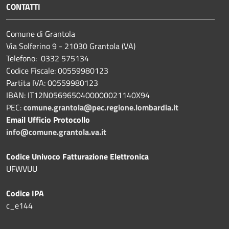
CONTATTI
Comune di Grantola
Via Solferino 9 - 21030 Grantola (VA)
Telefono: 0332 575134
Codice Fiscale: 00559980123
Partita IVA: 00559980123
IBAN: IT12N0569650400000021140X94
PEC:
comune.grantola@pec.regione.lombardia.it
Email Ufficio Protocollo
info@comune.grantola.va.it
Codice Univoco Fatturazione Elettronica
UFWVUU
Codice IPA
c_e144