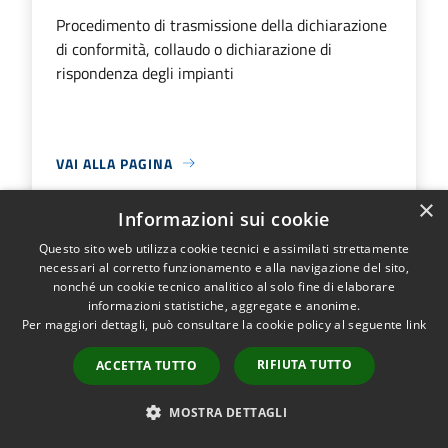
Procedimento di trasmissione della dichiarazione
di conformità, collaudo o dichiarazione di
rispondenza degli impianti
VAI ALLA PAGINA
×
Informazioni sui cookie
Questo sito web utilizza cookie tecnici e assimilati strettamente
Trasmissione di integrazioni
necessari al corretto funzionamento e alla navigazione del sito,
nonché un cookie tecnico analitico al solo fine di elaborare
documentali per istanze edilizie
informazioni statistiche, aggregate e anonime.
Per maggiori dettagli, può consultare la cookie policy al seguente
link
Procedimento di trasmissione di integrazioni
documentali per istanze edilizie
RIFIUTA TUTTO
ACCETTA TUTTO
MOSTRA DETTAGLI