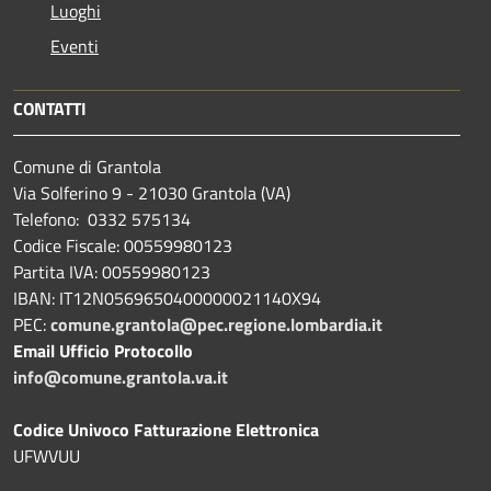
Luoghi
Eventi
CONTATTI
Comune di Grantola
Via Solferino 9 - 21030 Grantola (VA)
Telefono: 0332 575134
Codice Fiscale: 00559980123
Partita IVA: 00559980123
IBAN: IT12N0569650400000021140X94
PEC:
comune.grantola@pec.regione.lombardia.it
Email Ufficio Protocollo
info@comune.grantola.va.it
Codice Univoco Fatturazione Elettronica
UFWVUU