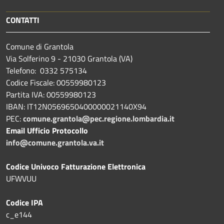
CONTATTI
Comune di Grantola
Via Solferino 9 - 21030 Grantola (VA)
Telefono: 0332 575134
Codice Fiscale: 00559980123
Partita IVA: 00559980123
IBAN: IT12N0569650400000021140X94
PEC:
comune.grantola@pec.regione.lombardia.it
Email Ufficio Protocollo
info@comune.grantola.va.it
Codice Univoco Fatturazione Elettronica
UFWVUU
Codice IPA
c_e144