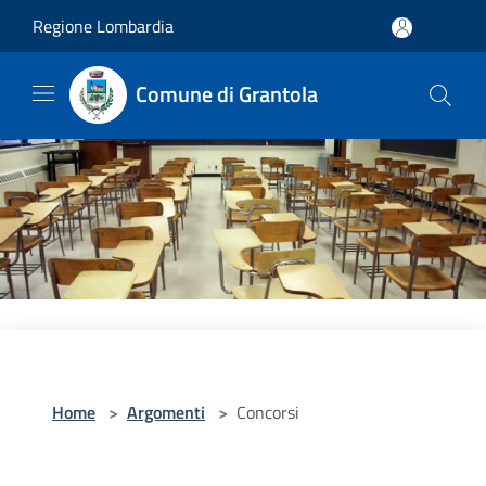
Salta al contenuto principale
Regione Lombardia
Comune di Grantola
Home
>
Argomenti
>
Concorsi