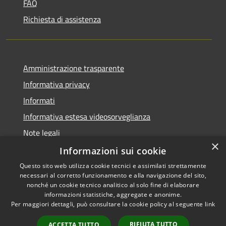
FAQ
Richiesta di assistenza
Amministrazione trasparente
Informativa privacy
Informati
Informativa estesa videosorveglianza
Note legali
×
Dichiarazione di accessibilità
Informazioni sui cookie
Questo sito web utilizza cookie tecnici e assimilati strettamente
necessari al corretto funzionamento e alla navigazione del sito,
nonché un cookie tecnico analitico al solo fine di elaborare
informazioni statistiche, aggregate e anonime.
RSS
Copyright © 2026 • Comune di
Per maggiori dettagli, può consultare la cookie policy al seguente
link
Accessibilità
Grantola • Powered by
Privacy
Municipium
Accesso
•
RIFIUTA TUTTO
ACCETTA TUTTO