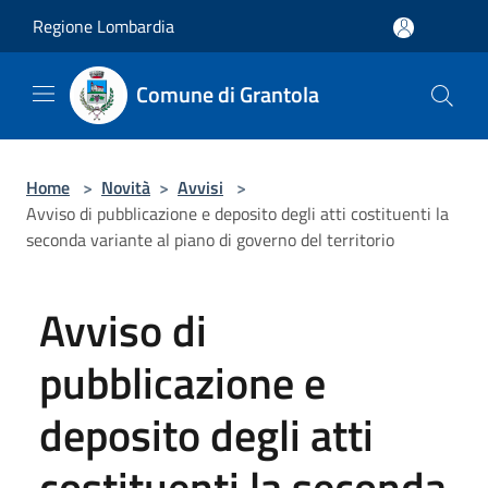
Salta al contenuto principale
Regione Lombardia
Comune di Grantola
Home
>
Novità
>
Avvisi
>
Avviso di pubblicazione e deposito degli atti costituenti la
seconda variante al piano di governo del territorio
Avviso di
pubblicazione e
deposito degli atti
costituenti la seconda