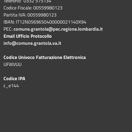
Telefono: 0332 575134
Codice Fiscale: 00559980123
Partita IVA: 00559980123
IBAN: IT12N0569650400000021140X94
PEC:
comune.grantola@pec.regione.lombardia.it
Email Ufficio Protocollo
info@comune.grantola.va.it
Codice Univoco Fatturazione Elettronica
UFWVUU
Codice IPA
c_e144