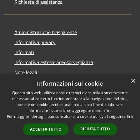
Richiesta di assistenza
Amministrazione trasparente
Informativa privacy
Informati
Informativa estesa videosorveglianza
Note legali
×
Dichiarazione di accessibilità
Informazioni sui cookie
Questo sito web utilizza cookie tecnici e assimilati strettamente
necessari al corretto funzionamento e alla navigazione del sito,
nonché un cookie tecnico analitico al solo fine di elaborare
informazioni statistiche, aggregate e anonime.
RSS
Copyright © 2026 • Comune di
Per maggiori dettagli, può consultare la cookie policy al seguente
link
Accessibilità
Grantola • Powered by
Privacy
Municipium
Accesso
•
RIFIUTA TUTTO
ACCETTA TUTTO
Cookie
redazione