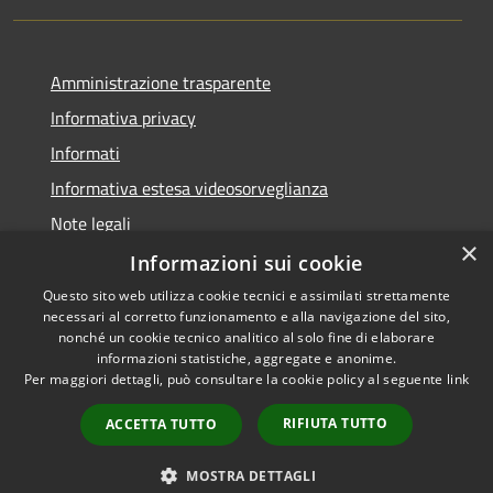
Amministrazione trasparente
Informativa privacy
Informati
Informativa estesa videosorveglianza
Note legali
×
Dichiarazione di accessibilità
Informazioni sui cookie
Questo sito web utilizza cookie tecnici e assimilati strettamente
necessari al corretto funzionamento e alla navigazione del sito,
nonché un cookie tecnico analitico al solo fine di elaborare
informazioni statistiche, aggregate e anonime.
RSS
Copyright © 2026 • Comune di
Per maggiori dettagli, può consultare la cookie policy al seguente
link
Accessibilità
Grantola • Powered by
Privacy
Municipium
Accesso
•
RIFIUTA TUTTO
ACCETTA TUTTO
Cookie
redazione
Mappa del sito
MOSTRA DETTAGLI