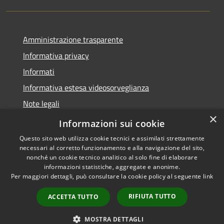
Amministrazione trasparente
Informativa privacy
Informati
Informativa estesa videosorveglianza
Note legali
×
Dichiarazione di accessibilità
Informazioni sui cookie
Questo sito web utilizza cookie tecnici e assimilati strettamente
necessari al corretto funzionamento e alla navigazione del sito,
nonché un cookie tecnico analitico al solo fine di elaborare
informazioni statistiche, aggregate e anonime.
RSS
Copyright © 2026 • Comune di
Per maggiori dettagli, può consultare la cookie policy al seguente
link
Accessibilità
Grantola • Powered by
Privacy
Municipium
Accesso
•
RIFIUTA TUTTO
ACCETTA TUTTO
Cookie
redazione
Mappa del sito
MOSTRA DETTAGLI