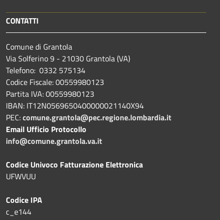
CONTATTI
Comune di Grantola
Via Solferino 9 - 21030 Grantola (VA)
Telefono: 0332 575134
Codice Fiscale: 00559980123
Partita IVA: 00559980123
IBAN: IT12N0569650400000021140X94
PEC:
comune.grantola@pec.regione.lombardia.it
Email Ufficio Protocollo
info@comune.grantola.va.it
Codice Univoco Fatturazione Elettronica
UFWVUU
Codice IPA
c_e144